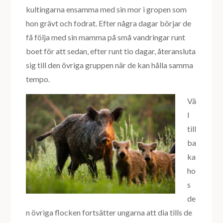
kultingarna ensamma med sin mor i gropen som
hon grävt och fodrat. Efter några dagar börjar de
få följa med sin mamma på små vandringar runt
boet för att sedan, efter runt tio dagar, återansluta
sig till den övriga gruppen när de kan hålla samma
tempo.
Vä
l
till
ba
ka
ho
s
de
n övriga flocken fortsätter ungarna att dia tills de