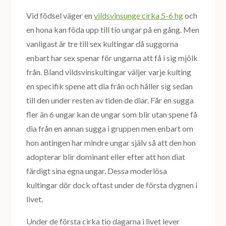
Vid födsel väger en
vildsvinsunge cirka 5-6 hg
och
en hona kan föda upp till tio ungar på en gång. Men
vanligast är tre till sex kultingar då suggorna
enbart har sex spenar för ungarna att få i sig mjölk
från. Bland vildsvinskultingar väljer varje kulting
en specifik spene att dia från och håller sig sedan
till den under resten av tiden de diar. Får en sugga
fler än 6 ungar kan de ungar som blir utan spene få
dia från en annan sugga i gruppen men enbart om
hon antingen har mindre ungar själv så att den hon
adopterar blir dominant eller efter att hon diat
färdigt sina egna ungar. Dessa moderlösa
kultingar dör dock oftast under de första dygnen i
livet.
Under de första cirka tio dagarna i livet lever