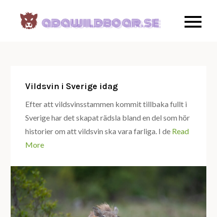
Skip
to
Allt om
adawild
content
vildsvin i
Sverige.
Vildsvin i Sverige idag
Efter att vildsvinsstammen kommit tillbaka fullt i
Sverige har det skapat rädsla bland en del som hör
historier om att vildsvin ska vara farliga. I de
Read
More