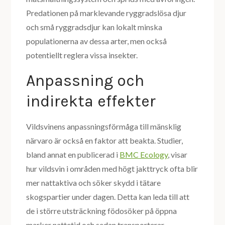
Predationen på marklevande ryggradslösa djur
och små ryggradsdjur kan lokalt minska
populationerna av dessa arter, men också
potentiellt reglera vissa insekter.
Anpassning och
indirekta effekter
Vildsvinens anpassningsförmåga till mänsklig
närvaro är också en faktor att beakta. Studier,
bland annat en publicerad i
BMC Ecology
, visar
hur vildsvin i områden med högt jakttryck ofta blir
mer nattaktiva och söker skydd i tätare
skogspartier under dagen. Detta kan leda till att
de i större utsträckning födosöker på öppna
marker nattetid och sedan transporterar