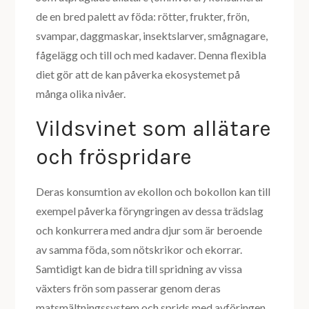
de en bred palett av föda: rötter, frukter, frön,
svampar, daggmaskar, insektslarver, smågnagare,
fågelägg och till och med kadaver. Denna flexibla
diet gör att de kan påverka ekosystemet på
många olika nivåer.
Vildsvinet som allätare
och fröspridare
Deras konsumtion av ekollon och bokollon kan till
exempel påverka föryngringen av dessa trädslag
och konkurrera med andra djur som är beroende
av samma föda, som nötskrikor och ekorrar.
Samtidigt kan de bidra till spridning av vissa
växters frön som passerar genom deras
matsmältningssystem och sprids med avföringen.