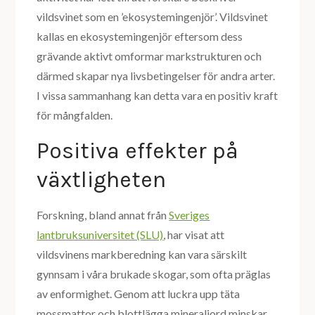
vildsvinet som en ’ekosystemingenjör’. Vildsvinet
kallas en ekosystemingenjör eftersom dess
grävande aktivt omformar markstrukturen och
därmed skapar nya livsbetingelser för andra arter.
I vissa sammanhang kan detta vara en positiv kraft
för mångfalden.
Positiva effekter på
växtligheten
Forskning, bland annat från
Sveriges
lantbruksuniversitet (SLU)
, har visat att
vildsvinens markberedning kan vara särskilt
gynnsam i våra brukade skogar, som ofta präglas
av enformighet. Genom att luckra upp täta
mossmattor och blottlägga mineraljord minskar